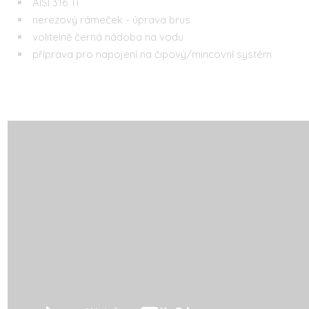
AISI 316 Ti
nerezový rámeček - úprava brus
volitelně černá nádoba na vodu
příprava pro napojení na čipový/mincovní systém