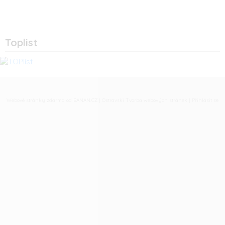
Toplist
Webové stránky zdarma
od
BANAN.CZ
|
Ostravski Tvorba webových stránek
|
Přihlásit se