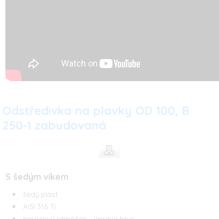
Odstředivka na plavky OD 100, B
250-1 zabudovaná
S šedým víkem
šedý plast
AISI 316 Ti
nerezový rámeček - úprava brus