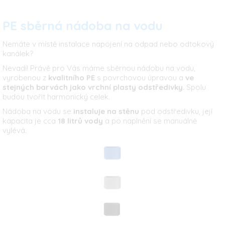
PE sběrná nádoba na vodu
Nemáte v místě instalace napojení na odpad nebo odtokový
kanálek?
Nevadí! Právě pro Vás máme sběrnou nádobu na vodu,
vyrobenou z
kvalitního PE
s povrchovou úpravou a
ve
stejných barvách jako vrchní plasty odstředivky
. Spolu
budou tvořit harmonický celek.
Nádoba na vodu se
instaluje na stěnu
pod odstředivku, její
kapacita je cca
18 litrů vody
a po naplnění se manuálně
vylévá.