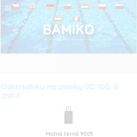
BAMIKO
výrobce profesionálních odstředivek na plavky
.
Odstředivka na plavky OD 100, B
250-1
Matná černá 9005