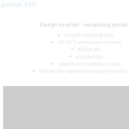
potisk fólií
Design na přání - celoplošný potisk
černý/modrý/šedý plast
AISI 316 Ti vnitřní buben + kostra
AISI 316 tělo
potištěná fólií
volitelně černá nádoba na vodu
příprava pro napojení na čipový/mincovní s