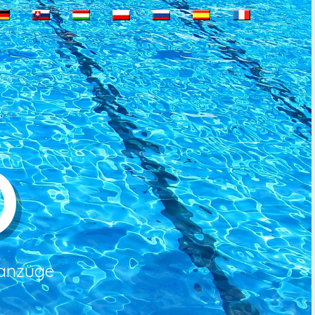
O
eanzüge