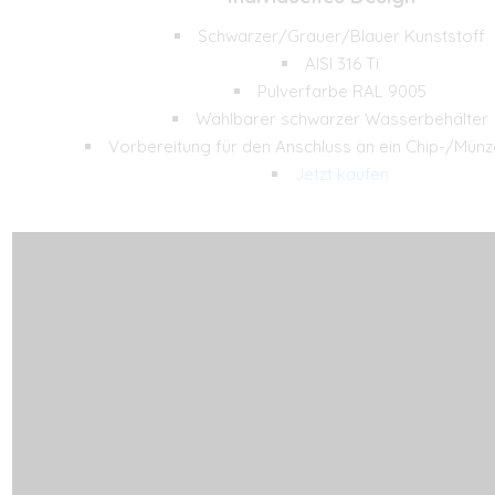
Schwarzer/Grauer/Blauer Kunststoff
AISI 316 Ti
Pulverfarbe RAL 9005
Wählbarer schwarzer Wasserbehälter
Vorbereitung für den Anschluss an ein Chip-/Mün
Jetzt kaufen