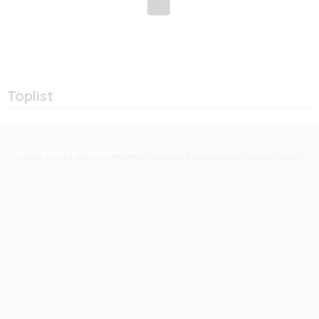
Toplist
Webové stránky zdarma
od
BANAN.CZ
|
Ostravski Tvorba webových stránek
|
Log in