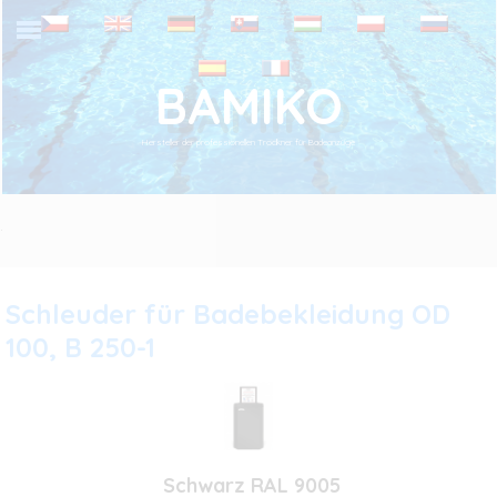
BAMIKO
Hersteller der professionellen Trockner für Badeanzüge
.
Schleuder für Badebekleidung OD
100, B 250-1
Schwarz RAL 9005