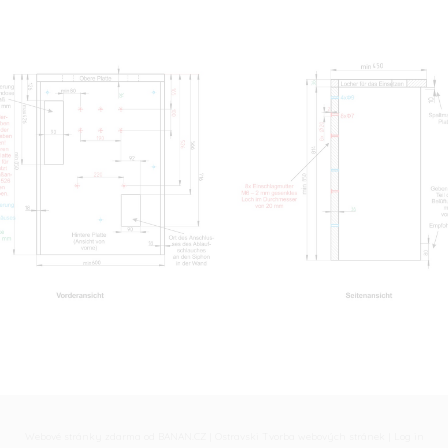
Webové stránky zdarma
od
BANAN.CZ
|
Ostravski Tvorba webových stránek
|
Log in