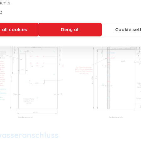
ents.
e
sserbehälter
 all cookies
Deny all
Cookie set
wasseranschluss