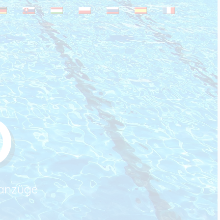
O
eanzüge