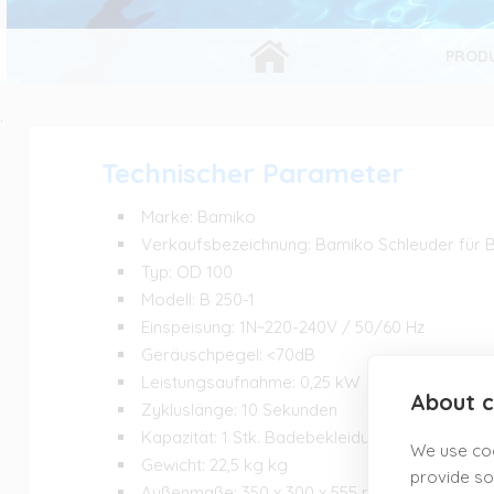
SCHLEUDER FÜR BADEBEKLEIDUNG
PROD
.
Technischer Parameter
Marke: Bamiko
Verkaufsbezeichnung: Bamiko Schleuder für 
Typ: OD 100
Modell: B 250-1
Einspeisung: 1N~220-240V / 50/60 Hz
Geräuschpegel: <70dB
Leistungsaufnahme: 0,25 kW
About c
Zykluslänge: 10 Sekunden
Kapazität: 1 Stk. Badebekleidung (0,25 kg)
We use coo
Gewicht: 22,5 kg kg
provide so
Außenmaße: 350 x 300 x 555 mm (Breite x Tie