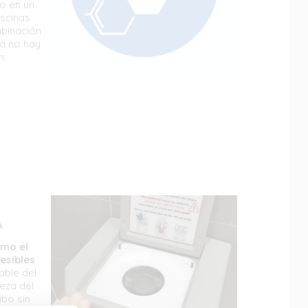
so en un
scinas
mbinación
ya no hay
n.
A
omo el
esibles
able del
ieza del
abo sin