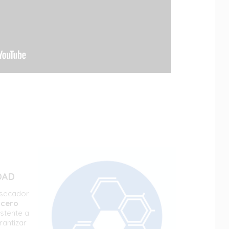
DAD
 secador
cero
stente a
rantizar