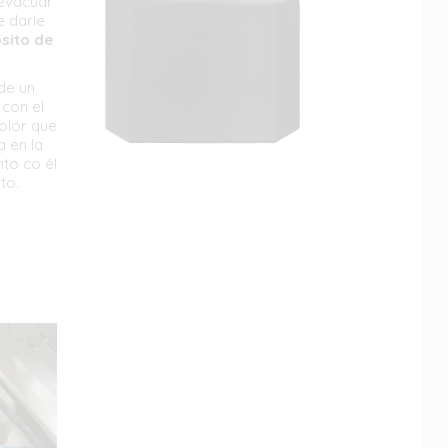
evacuar
e darle
sito de
de un
 con el
olor que
a en la
nto co él
to.