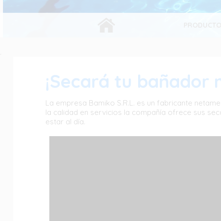
SECADOR DE BAÑADORES BAMIKO
PRODUCT
.
¡Secará tu bañador m
La empresa Bamiko S.R.L. es un fabricante netame
la calidad en servicios la compañía ofrece sus sec
estar al día.