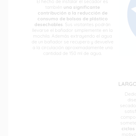
El hecho de instalar el secador es
también
una significante
contribución a la reducción de
consumo de bolsas de plástico
desechables
. Sus visitantes podrán
llevarse el bañador simplemente en la
mochila. Además extrayendo el agua
de un bañador se recupera y devuelve
a la circulación aproximadamente una
cantidad de 150 ml de agua.
LARGO
Dedi
dis
secado
satis
compon
somet
ciclos
motivo