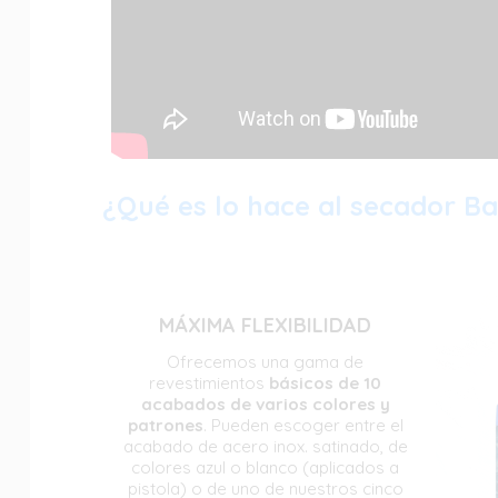
¿Qué es lo hace al secador Ba
MÁXIMA FLEXIBILIDAD
Ofrecemos una gama de
revestimientos
básicos de 10
acabados de varios colores y
patrones
. Pueden escoger entre el
acabado de acero inox. satinado, de
colores azul o blanco (aplicados a
pistola) o de uno de nuestros cinco