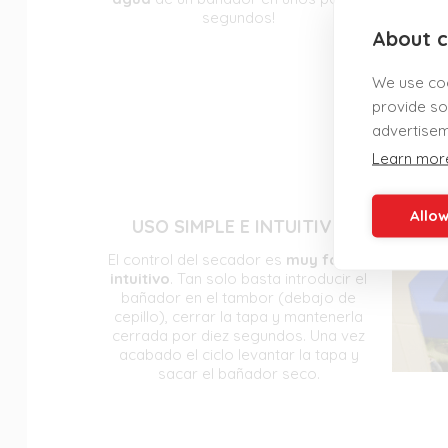
segundos!
About c
We use coo
provide so
advertisem
Learn mor
Allow
USO SIMPLE E INTUITIVO
El control del secador es
muy fácil e
intuitivo
. Tan solo basta introducir el
bañador en el tambor (debajo de
cepillo), cerrar la tapa y mantenerla
cerrada por diez segundos. Una vez
acabado el ciclo levantar la tapa y
sacar el bañador seco.