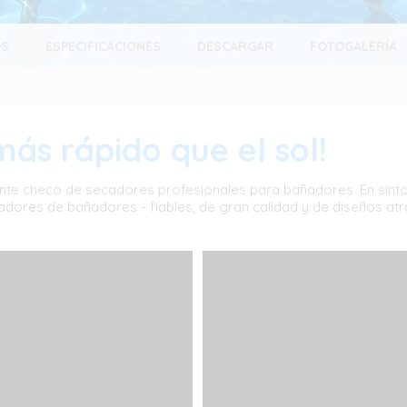
OS
ESPECIFICACIONES
DESCARGAR
FOTOGALERÍA
ás rápido que el sol!
nte checo de secadores profesionales para bañadores. En sinton
adores de bañadores - fiables, de gran calidad y de diseños atr