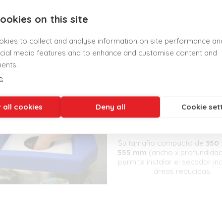
demasiado esfuerzo en poco 
ookies on this site
kies to collect and analyse information on site performance an
cial media features and to enhance and customise content and
ents.
e
 all cookies
Deny all
Cookie set
DIMENSIONES COMPA
Su tamaño compacto de
350 
555 mm
(ancho x profundidad 
permite instalar el secador in
áreas reducidas.