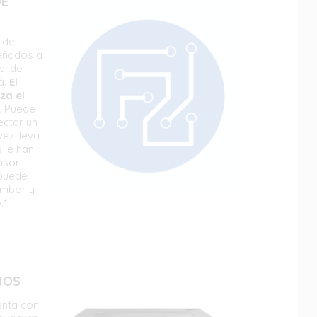
DE
 de
eñados a
el de
á.
El
za el
.
Puede
tectar un
ez lleva
 le han
nsor
 puede
ambor y
.*
IOS
uenta con