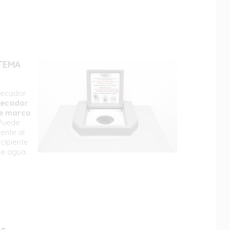
STEMA
 secador
 secador
te marco
Puede
ente al
ecipiente
de agua.