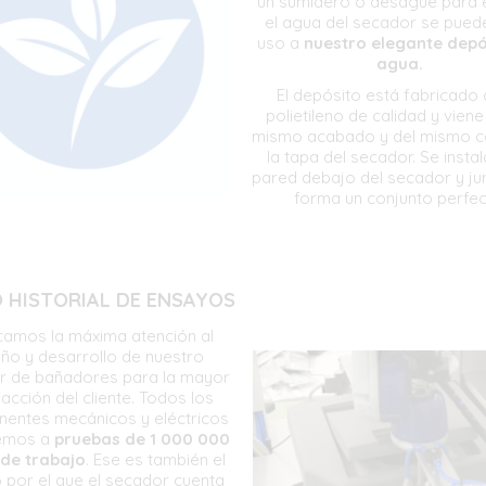
un sumidero o desagüe para 
el agua del secador se pued
uso a
nuestro elegante depó
agua.
El depósito está fabricado 
polietileno de calidad y viene
mismo acabado y del mismo c
la tapa del secador. Se instal
pared debajo del secador y ju
forma un conjunto perfec
 HISTORIAL DE ENSAYOS
camos la máxima atención al
eño y desarrollo de nuestro
r de bañadores para la mayor
facción del cliente. Todos los
entes mecánicos y eléctricos
emos a
pruebas de 1 000 000
 de trabajo
. Ese es también el
 por el que el secador cuenta