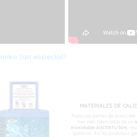
miko tan especial?
MATERIALES DE CALI
Todas las partes de acero del
han sido fabricadas de un
a
inoxidable AISI316Ti/304,
resi
químicos. Así les podemos ga