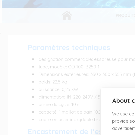
ESSOREUSE POUR MAILLOT DE BAIN
PRODUIT
.
Paramètres techniques
désignation commerciale: essoreuse pour mai
type, modèle: OD 100, B250-1
Dimensions extérieures: 350 x 300 x 555 mm (
poids: 22,5 kg
puissance: 0,25 kW
alimentation: 1N~220-240V / 50/60Hz
About c
durée du cycle: 10 s
capacité: 1 maillot de bain (0,25 kg)
We use coo
cadre en acier inoxydable brossé
provide so
advertisem
Encastrement de l’essoreuse 