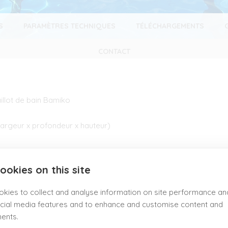
S
PARAMÈTRES TECHNIQUES
TÉLÉCHARGEMENTS
CONTACT
llot de bain Bamiko
largeur x profondeur x hauteur)
ookies on this site
kies to collect and analyse information on site performance an
cial media features and to enhance and customise content and
ents.
munie d’un bac collecteur d’eau