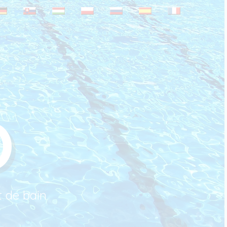
O
t de bain