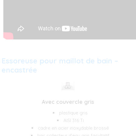
Essoreuse pour maillot de bain –
encastrée
Avec couvercle gris
plastique gris
AISI 316 Ti
cadre en acier inoxydable brossé
bac collecteur d’eau gris facultatif