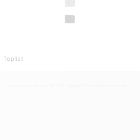
Toplist
Webové stránky zdarma
od
BANAN.CZ
|
Ostravski Tvorba webových stránek
|
Log in