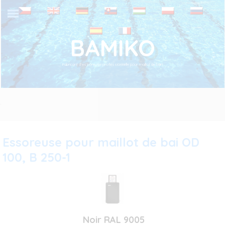
BAMIKO
Fabricant d’essoreuse professionnelle pour maillot de bain
.
Essoreuse pour maillot de bai OD
100, B 250-1
Noir RAL 9005